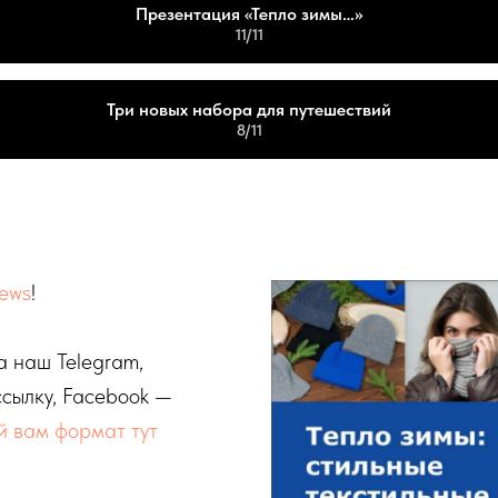
Презентация «Тепло зимы…»
11/11
Три новых набора для путешествий
8/11
ews
!
а наш Telegram,
сылку, Facebook —
й вам формат тут