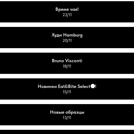
Время чая!
22/11
Худи Hamburg
20/11
Bruno Visconti
18/11
Новинки Eat&Bite Select🟤!
15/11
Новые образцы
13/11